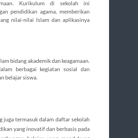
amaan. Kurikulum di sekolah ini
gan pendidikan agama, memberikan
 nilai-nilai Islam dan aplikasinya
dalam bidang akademik dan keagamaan.
dalam berbagai kegiatan sosial dan
 belajar siswa.
 juga termasuk dalam daftar sekolah
ikan yang inovatif dan berbasis pada