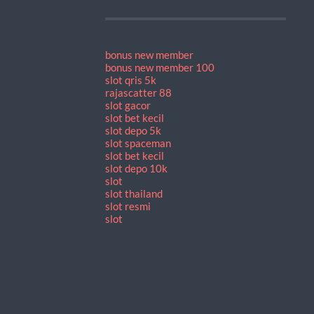
bonus new member
bonus new member 100
slot qris 5k
rajascatter 88
slot gacor
slot bet kecil
slot depo 5k
slot spaceman
slot bet kecil
slot depo 10k
slot
slot thailand
slot resmi
slot