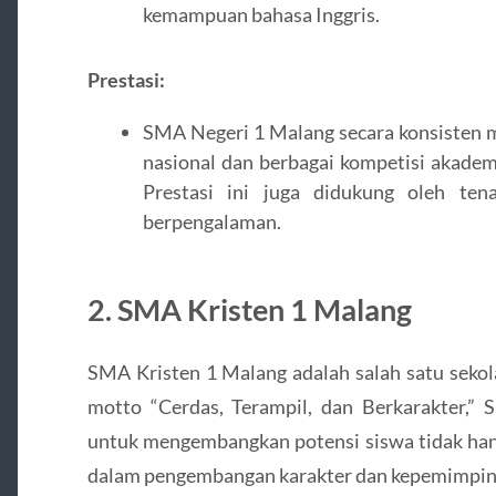
kemampuan bahasa Inggris.
Prestasi:
SMA Negeri 1 Malang secara konsisten m
nasional dan berbagai kompetisi akadem
Prestasi ini juga didukung oleh ten
berpengalaman.
2. SMA Kristen 1 Malang
SMA Kristen 1 Malang adalah salah satu sekola
motto “Cerdas, Terampil, dan Berkarakter,
untuk mengembangkan potensi siswa tidak han
dalam pengembangan karakter dan kepemimpin