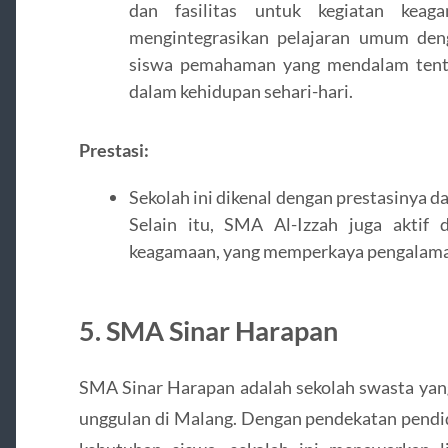
dan fasilitas untuk kegiatan keag
mengintegrasikan pelajaran umum den
siswa pemahaman yang mendalam tentang
dalam kehidupan sehari-hari.
Prestasi:
Sekolah ini dikenal dengan prestasinya 
Selain itu, SMA Al-Izzah juga aktif 
keagamaan, yang memperkaya pengalaman
5. SMA Sinar Harapan
SMA Sinar Harapan adalah sekolah swasta yang
unggulan di Malang. Dengan pendekatan pendid