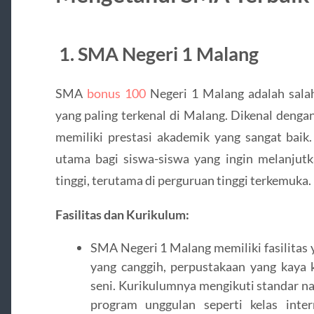
1. SMA Negeri 1 Malang
SMA
bonus 100
Negeri 1 Malang adalah sala
yang paling terkenal di Malang. Dikenal denga
memiliki prestasi akademik yang sangat baik.
utama bagi siswa-siswa yang ingin melanjutk
tinggi, terutama di perguruan tinggi terkemuka.
Fasilitas dan Kurikulum:
SMA Negeri 1 Malang memiliki fasilitas 
yang canggih, perpustakaan yang kaya ko
seni. Kurikulumnya mengikuti standar 
program unggulan seperti kelas inte