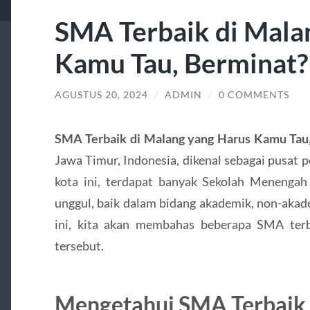
SMA Terbaik di Mala
Kamu Tau, Berminat?
AGUSTUS 20, 2024
/
ADMIN
/
0 COMMENTS
SMA Terbaik di Malang yang Harus Kamu Tau
Jawa Timur, Indonesia, dikenal sebagai pusat 
kota ini, terdapat banyak Sekolah Menengah
unggul, baik dalam bidang akademik, non-akad
ini, kita akan membahas beberapa SMA terb
tersebut.
Mengetahui SMA Terbaik 