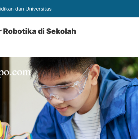
idikan dan Universitas
r Robotika di Sekolah