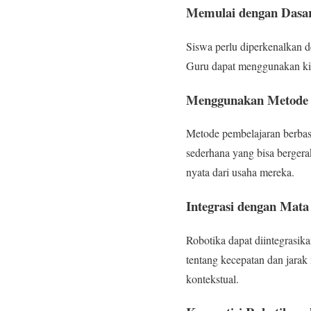
Memulai dengan Dasar
Siswa perlu diperkenalkan de
Guru dapat menggunakan kit 
Menggunakan Metode P
Metode pembelajaran berbasi
sederhana yang bisa bergerak
nyata dari usaha mereka.
Integrasi dengan Mata
Robotika dapat diintegrasika
tentang kecepatan dan jarak
kontekstual.