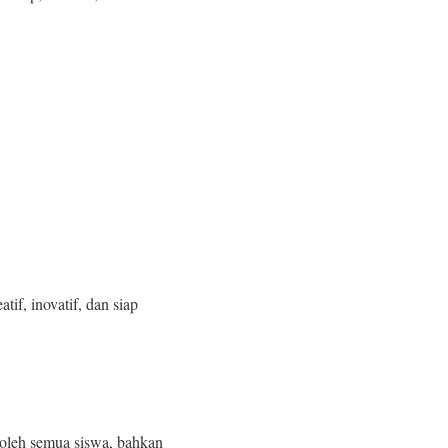
if, inovatif, dan siap
i oleh semua siswa, bahkan