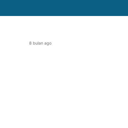
8 bulan ago