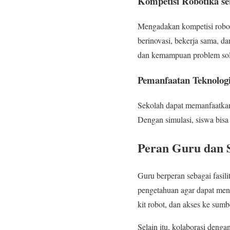
Kompetisi Robotika se
Mengadakan kompetisi robot
berinovasi, bekerja sama, d
dan kemampuan problem sol
Pemanfaatan Teknologi
Sekolah dapat memanfaatkan
Dengan simulasi, siswa bisa
Peran Guru dan 
Guru berperan sebagai fasi
pengetahuan agar dapat menga
kit robot, dan akses ke sumbe
Selain itu, kolaborasi deng