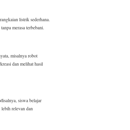
rangkaian listrik sederhana.
tanpa merasa terbebani.
yata, misalnya robot
kreasi dan melihat hasil
Misalnya, siswa belajar
 lebih relevan dan