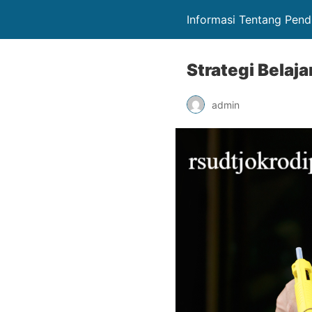
Informasi Tentang Pend
Strategi Belaja
admin