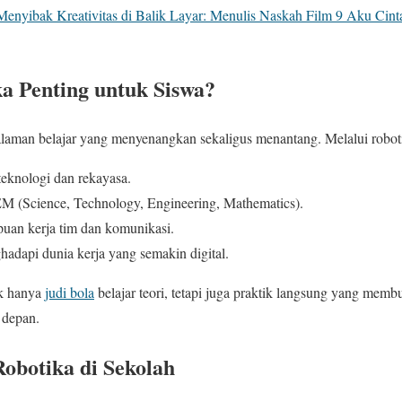
Menyibak Kreativitas di Balik Layar: Menulis Naskah Film 9 Aku Cint
a Penting untuk Siswa?
aman belajar yang menyenangkan sekaligus menantang. Melalui roboti
eknologi dan rekayasa.
M (Science, Technology, Engineering, Mathematics).
n kerja tim dan komunikasi.
adapi dunia kerja yang semakin digital.
ak hanya
judi bola
belajar teori, tetapi juga praktik langsung yang memb
 depan.
Robotika di Sekolah