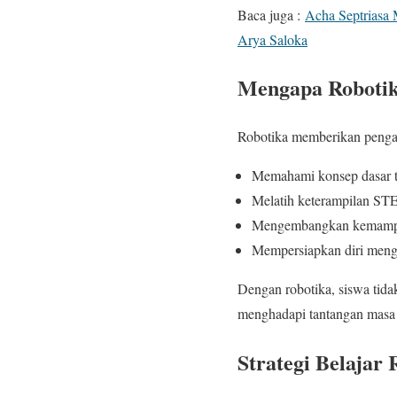
Baca juga :
Acha Septriasa 
Arya Saloka
Mengapa Robotik
Robotika memberikan pengal
Memahami konsep dasar t
Melatih keterampilan STE
Mengembangkan kemampua
Mempersiapkan diri mengh
Dengan robotika, siswa tid
menghadapi tantangan masa
Strategi Belajar 