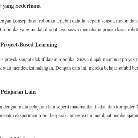
 yang Sederhana
ngan konsep dasar robotika terlebih dahulu, seperti sensor, motor, dan 
robotika yang mudah dirakit agar siswa memahami prinsip kerja robot 
roject-Based Learning
s proyek sangat efektif dalam robotika. Siswa diajak membuat proyek n
 atau mendeteksi halangan. Dengan cara ini, mereka belajar sambil ber
 Pelajaran Lain
n dengan mata pelajaran lain seperti matematika, fisika, dan komputer. 
 melalui eksperimen robot bergerak. Integrasi ini membuat pembelajaran