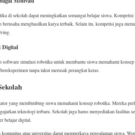
bagai Motivasi
ika di sekolah dapat meningkatkan semangat belajar siswa. Kompetis
an berusaha menghasilkan karya terbaik. Selain itu, kompetisi juga men
ving.
 Digital
 software simulasi robotika untuk membantu siswa memahami konsep 
 bereksperimen tanpa takut merusak perangkat keras.
Sekolah
litator yang membimbing siswa memahami konsep robotika. Mereka per
jarkan teknologi terbaru. Sekolah juga harus menyediakan fasilitas sep
r belajar digital.
an komunitas atau universitas dapat memperkaya pengalaman siswa. Wor