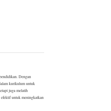
a pendidikan. Dengan
dalam kurikulum untuk
etapi juga melatih
i efektif untuk meningkatkan