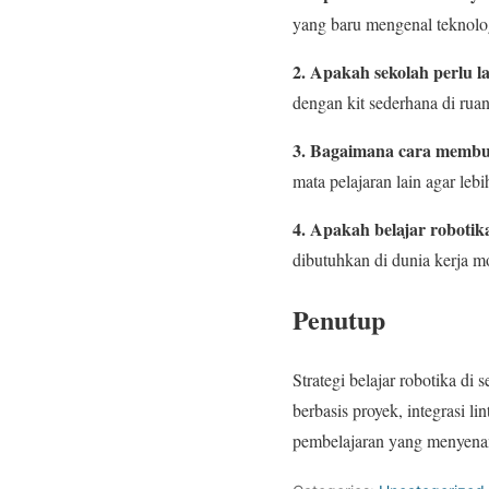
yang baru mengenal teknolo
2. Apakah sekolah perlu l
dengan kit sederhana di ruan
3. Bagaimana cara membuat
mata pelajaran lain agar leb
4. Apakah belajar roboti
dibutuhkan di dunia kerja m
Penutup
Strategi belajar robotika di
berbasis proyek, integrasi li
pembelajaran yang menyena