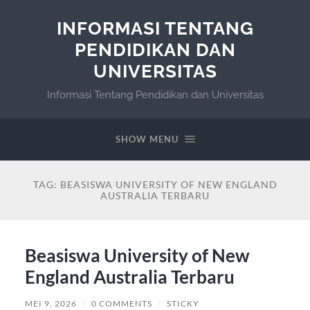
INFORMASI TENTANG
PENDIDIKAN DAN
UNIVERSITAS
Informasi Tentang Pendidikan dan Universitas
SHOW MENU
TAG:
BEASISWA UNIVERSITY OF NEW ENGLAND
AUSTRALIA TERBARU
Beasiswa University of New
England Australia Terbaru
MEI 9, 2026
/
0 COMMENTS
/
STICKY