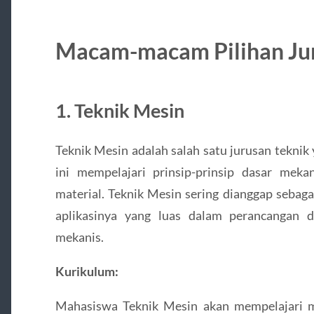
Macam-macam Pilihan Jur
1. Teknik Mesin
Teknik Mesin adalah salah satu jurusan teknik
ini mempelajari prinsip-prinsip dasar meka
material. Teknik Mesin sering dianggap sebaga
aplikasinya yang luas dalam perancangan 
mekanis.
Kurikulum:
Mahasiswa Teknik Mesin akan mempelajari ma