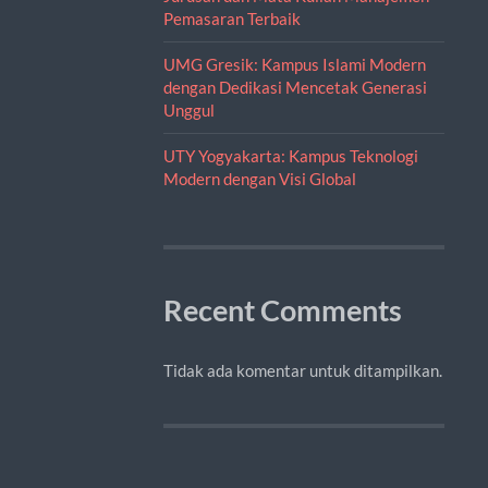
Pemasaran Terbaik
UMG Gresik: Kampus Islami Modern
dengan Dedikasi Mencetak Generasi
Unggul
UTY Yogyakarta: Kampus Teknologi
Modern dengan Visi Global
Recent Comments
Tidak ada komentar untuk ditampilkan.