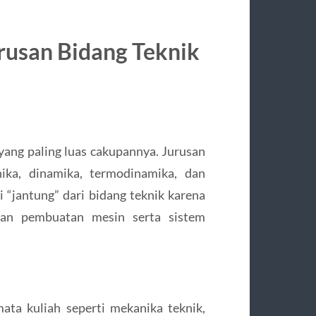
usan Bidang Teknik
 yang paling luas cakupannya. Jurusan
nika, dinamika, termodinamika, dan
i “jantung” dari bidang teknik karena
dan pembuatan mesin serta sistem
ta kuliah seperti mekanika teknik,