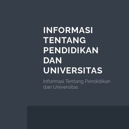
INFORMASI
TENTANG
PENDIDIKAN
DAN
UNIVERSITAS
Informasi Tentang Pendidikan
dan Universitas