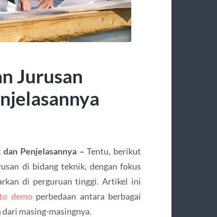
n Jurusan
enjelasannya
 dan Penjelasannya –
Tentu, berikut
rusan di bidang teknik, dengan fokus
kan di perguruan tinggi. Artikel ini
ito demo
perbedaan antara berbagai
n dari masing-masingnya.