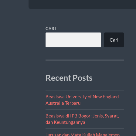
CARI
Cari
Recent Posts
Beasiswa University of New England
Australia Terbaru
Beasiswa di IPB Bogor: Jenis, Syarat,
dan Keuntungannya
Jurusan dan Mata Kuliah Manajemen