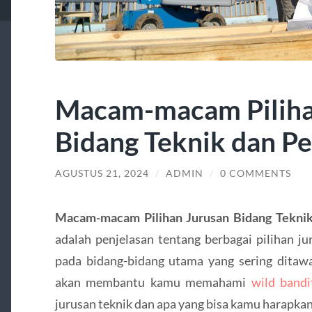
Macam-macam Piliha
Bidang Teknik dan P
AGUSTUS 21, 2024
/
ADMIN
/
0 COMMENTS
Macam-macam Pilihan Jurusan Bidang Teknik
adalah penjelasan tentang berbagai pilihan ju
pada bidang-bidang utama yang sering ditawar
akan membantu kamu memahami
wild band
jurusan teknik dan apa yang bisa kamu harapka