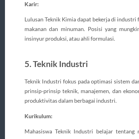
Karir:
Lulusan Teknik Kimia dapat bekerja di industri 
makanan dan minuman. Posisi yang mungkin 
insinyur produksi, atau ahli formulasi.
5. Teknik Industri
Teknik Industri fokus pada optimasi sistem d
prinsip-prinsip teknik, manajemen, dan ekono
produktivitas dalam berbagai industri.
Kurikulum:
Mahasiswa Teknik Industri belajar tentang m