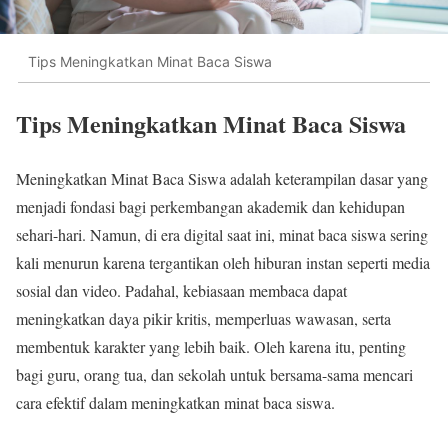
Tips Meningkatkan Minat Baca Siswa
Tips Meningkatkan Minat Baca Siswa
Meningkatkan Minat Baca Siswa adalah keterampilan dasar yang
menjadi fondasi bagi perkembangan akademik dan kehidupan
sehari-hari. Namun, di era digital saat ini, minat baca siswa sering
kali menurun karena tergantikan oleh hiburan instan seperti media
sosial dan video. Padahal, kebiasaan membaca dapat
meningkatkan daya pikir kritis, memperluas wawasan, serta
membentuk karakter yang lebih baik. Oleh karena itu, penting
bagi guru, orang tua, dan sekolah untuk bersama-sama mencari
cara efektif dalam meningkatkan minat baca siswa.