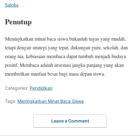
Saloka
Penutup
Meningkatkan minat baca siswa bukanlah tugas yang mudah,
tetapi dengan strategi yang tepat, dukungan guru, sekolah, dan
orang tua, kebiasaan membaca dapat tumbuh menjadi budaya
positif. Membaca adalah investasi jangka panjang yang akan
memberikan manfaat besar bagi masa depan siswa.
Categories:
Pendidikan
Tags:
Meningkatkan Minat Baca Siswa
Leave a Comment