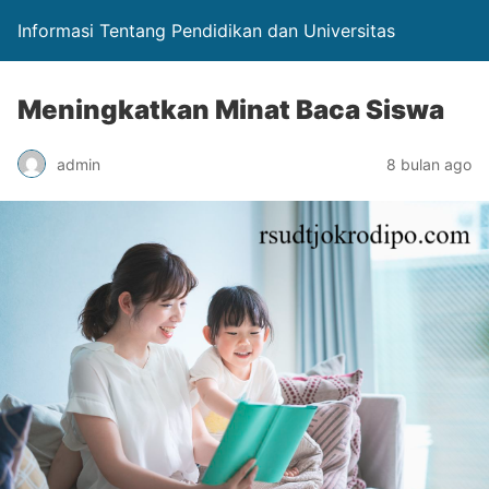
Informasi Tentang Pendidikan dan Universitas
Meningkatkan Minat Baca Siswa
admin
8 bulan ago