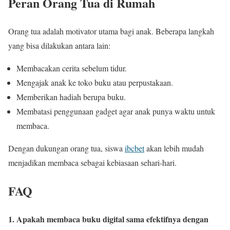
Peran Orang Tua di Rumah
Orang tua adalah motivator utama bagi anak. Beberapa langkah
yang bisa dilakukan antara lain:
Membacakan cerita sebelum tidur.
Mengajak anak ke toko buku atau perpustakaan.
Memberikan hadiah berupa buku.
Membatasi penggunaan gadget agar anak punya waktu untuk
membaca.
Dengan dukungan orang tua, siswa
ibcbet
akan lebih mudah
menjadikan membaca sebagai kebiasaan sehari-hari.
FAQ
1. Apakah membaca buku digital sama efektifnya dengan